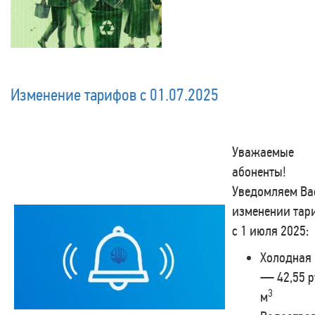
Изменение тарифов с 01.07.2025
Уважаемые
абоненты!
Уведомляем Ва
изменении тар
с 1 июля 2025:
Холодная
— 42,55 р
3
м