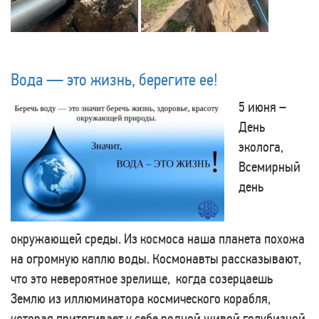
Вода — это жизнь, берегите ее!
5 июня –
День
эколога,
Всемирный
день
окружающей среды. Из космоса наша планета похожа
на огромную каплю воды. Космонавты рассказывают,
что это невероятное зрелище, когда созерцаешь
Землю из иллюминатора космического корабля,
которая притягивает к себе родной живой голубизной.