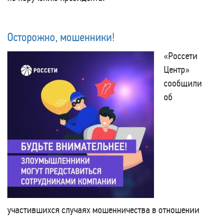
Осторожно, мошенники!
«Россети
Центр»
сообщили
об
участившихся случаях мошенничества в отношении