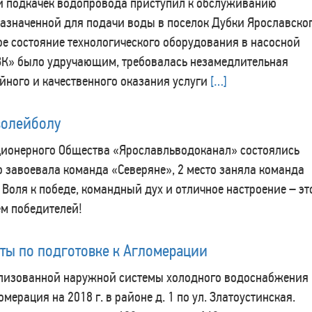
ий подкачек водопровода приступил к обслуживанию
назначенной для подачи воды в поселок Дубки Ярославско
ое состояние технологического оборудования в насосной
ВК» было удручающим, требовалась незамедлительная
йного и качественного оказания услуги
[…]
волейболу
ционерного Общества «Ярославльводоканал» состоялись
о завоевала команда «Северяне», 2 место заняла команда
 Воля к победе, командный дух и отличное настроение – эт
ем победителей!
оты по подготовке к Агломерации
ализованной наружной системы холодного водоснабжения 
рация на 2018 г. в районе д. 1 по ул. Златоустинская.