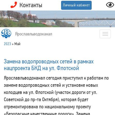
Контакты
Личный кабинет
Ярославльводоканал
Togg
navig
2023
»
Май
Замена водопроводных сетей в рамках
нацпроекта БКД на ул. Флотской
Ярославльводоканал сегодня приступил к работам по
замене водопроводных сетей и установке новых
колодцев на ул. Флотской (участок дороги от ул.
Советской до пр-та Октября), которая будет
отремонтирована по национальному проекту
«Безопасные качественные дороги». Замена