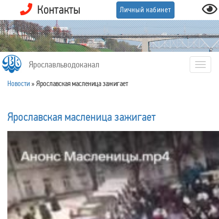
Контакты
Личный кабинет
Ярославльводоканал
Togg
navig
Новости
»
Ярославская масленица зажигает
Ярославская масленица зажигает