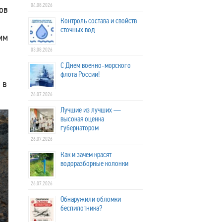
04.08.2026
ов
Контроль состава и свойств
сточных вод
мм
03.08.2026
С Днем военно-морского
флота России!
 в
26.07.2026
Лучшие из лучших —
высокая оценка
губернатором
26.07.2026
Как и зачем красят
водоразборные колонки
26.07.2026
Обнаружили обломки
беспилотника?