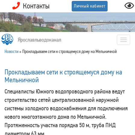
Контакты
Личный кабинет
Ярославльводоканал
Togg
navig
Новости
»
Прокладываем сети к строящемуся дому на Мельничной
Прокладываем сети к строящемуся дому на
Мельничной
Специалисты Южного водопроводного района ведут
строительство сетей централизованной наружной
системы холодного водоснабжения для подключения
нового многоэтажного дома по Мельничной.
Протяженность участка порядка 50 м, труба ПНД
диаметром 63 мм.