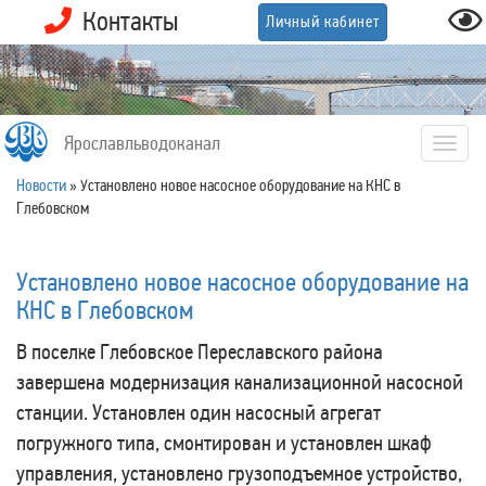
Контакты
Личный кабинет
Ярославльводоканал
Togg
navig
Новости
»
Установлено новое насосное оборудование на КНС в
Глебовском
Установлено новое насосное оборудование на
КНС в Глебовском
В поселке Глебовское Переславского района
завершена модернизация канализационной насосной
станции. Установлен один насосный агрегат
погружного типа, смонтирован и установлен шкаф
управления, установлено грузоподъемное устройство,