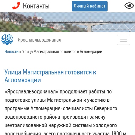
Контакты
Личный кабинет
Ярославльводоканал
Togg
navig
Новости
»
Улица Магистральная готовится к Агломерации
Улица Магистральная готовится к
Агломерации
«Ярославльводоканал» продолжает работы по
подготовке улицы Магистральной к участию в
программе Агломерация: специалисты Северного
водопроводного района производят замену
централизованной наружной системы холодного
водоснабжения, всего протяженность участка 1800 м,