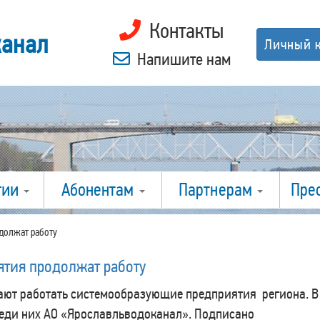
Контакты
канал
Личный 
Напишите нам
гии
Абонентам
Партнерам
Пре
должат работу
тия продолжат работу
жают работать системообразующие предприятия региона. В
реди них АО «Ярославльводоканал». Подписано