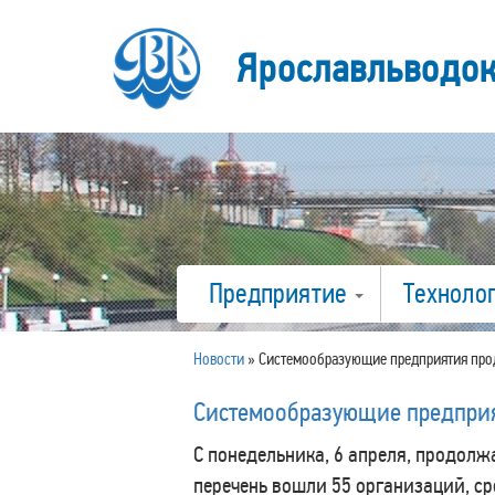
Ярославльводо
Предприятие
Техноло
Новости
»
Cистемообразующие предприятия про
Cистемообразующие предприя
С понедельника, 6 апреля, продол
перечень вошли 55 организаций, с