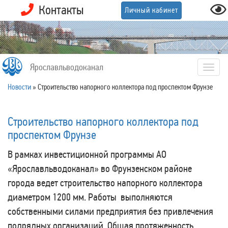
Контакты
Личный кабинет
Ярославльводоканал
Togg
navig
Новости
»
Строительство напорного коллектора под проспектом Фрунзе
Строительство напорного коллектора под
проспектом Фрунзе
В рамках инвестиционной программы АО
«Ярославльводоканал» во Фрунзенском районе
города ведет строительство напорного коллектора
диаметром 1200 мм. Работы выполняются
собственными силами предприятия без привлечения
подрядных организаций. Общая протяженность