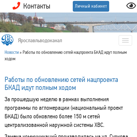
Контакты
Личный кабинет
Ярославльводоканал
Togg
navig
Новости
»
Работы по обновлению сетей нацпроекта БКАД идут полным
ходом
Работы по обновлению сетей нацпроекта
БКАД идут полным ходом
За прошедшую неделю в рамках выполнения
программы по агломерации (национальный проект
БКАД) было обновлено более 150 м сетей
централизованной наружной системы ХВС.
Замена коммуникаций производилась на ул. Суркова,