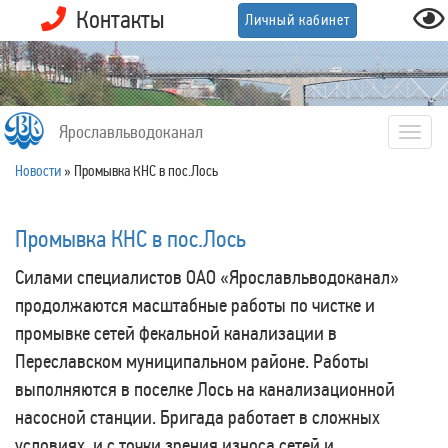
Контакты
Личный кабинет
Ярославльводоканал
Togg
navig
Новости
»
Промывка КНС в пос.Лось
Промывка КНС в пос.Лось
Силами специалистов ОАО «Ярославльводоканал»
продолжаются масштабные работы по чистке и
промывке сетей фекальной канализации в
Переславском муниципальном районе. Работы
выполняются в поселке Лось на канализационной
насосной станции. Бригада работает в сложных
условиях, и с точки зрения износа сетей и