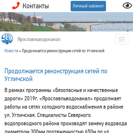
Контакты
Личный кабинет
Ярославльводоканал
Togg
navig
Новости
»
Продолжается реконструкция сетей по Угличской
Продолжается реконструкция сетей по
Угличской
В рамках программы «Безопасные и качественные
дороги» 2019г. «Ярославльводоканал» продолжает
работы на сетях холодного водоснабжения в районе
ул. Угличская. Специалисты Северного
водопроводного района производят замену водовода
диаметром 300мм протяженностью 650м по ул.