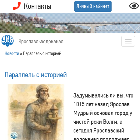
Контакты
Личный кабинет
Ярославльводоканал
Togg
navig
Новости
»
Параллель с историей
Параллель с историей
Задумывались ли вы, что
1015 лет назад Ярослав
Мудрый основал город у
чистой реки Волги, а
сегодня Ярославский
водоканал продолжает