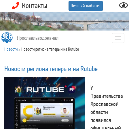
Контакты
Личный кабинет
Ярославльводоканал
Togg
navig
Новости
»
Новости региона теперь и на Rutube
Новости региона теперь и на Rutube
У
Правительства
Ярославской
области
появился
официальный