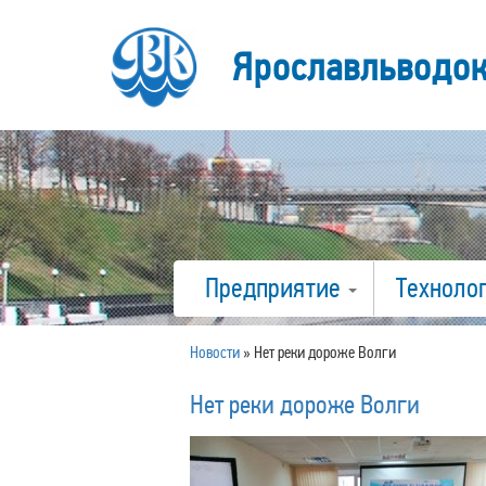
Ярославльводо
Предприятие
Техноло
Новости
»
Нет реки дороже Волги
Нет реки дороже Волги