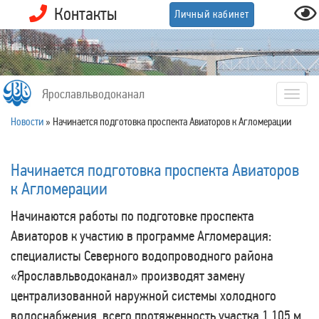
Контакты
Личный кабинет
Ярославльводоканал
Togg
navig
Новости
»
Начинается подготовка проспекта Авиаторов к Агломерации
Начинается подготовка проспекта Авиаторов
к Агломерации
Начинаются работы по подготовке проспекта
Авиаторов к участию в программе Агломерация:
специалисты Северного водопроводного района
«Ярославльводоканал» производят замену
централизованной наружной системы холодного
водоснабжения, всего протяженность участка 1 105 м,