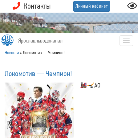
Контакты
Личный кабинет
Ярославльводоканал
Togg
navig
Новости
»
Локомотив — Чемпион!
Локомотив — Чемпион!
АО