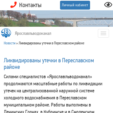
Контакты
Личный кабинет
Ярославльводоканал
Togg
navig
Новости
»
Ликвидированы утечки в Переславском районе
Ликвидированы утечки в Переславском
районе
Силами специалистов «Ярославльводоканал»
продолжаются масштабные работы по ликвидации
утечек на централизованной наружной системе
холодного водоснабжения в Переславском
муниципальном районе. Работы выполнены в
Ленинских Горках, в Кубринске и в Смоленском.