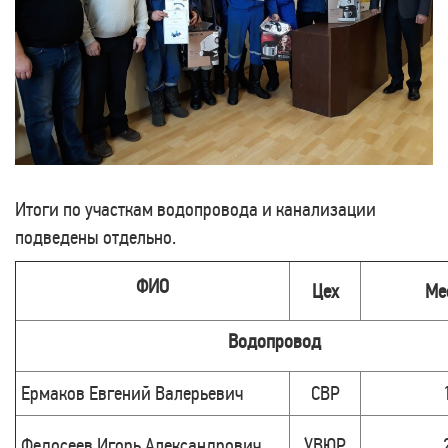
Итоги по участкам водопровода и канализации
подведены отдельно.
ФИО
Цех
Ме
Водопровод
Ермаков Евгений Валерьевич
СВР
Федосеев Игорь Александрович
УВЮР