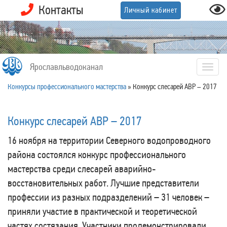
Контакты
Личный кабинет
Ярославльводоканал
Togg
navig
Конкурсы профессионального мастерства
»
Конкурс слесарей АВР – 2017
Конкурс слесарей АВР – 2017
16 ноября на территории Северного водопроводного
района состоялся конкурс профессионального
мастерства среди слесарей аварийно-
восстановительных работ. Лучшие представители
профессии из разных подразделений – 31 человек –
приняли участие в практической и теоретической
частях состязания. Участники продемонстрировали