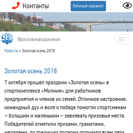
Контакты
Личный кабинет
Ярославльводоканал
Togg
navig
Новости
»
Золотая осень 2018
Золотая осень 2018
7 октября прошел праздник «Золотая осень» в
спорткомплексе «Молния» для работников
предприятия и членов их семей. Отличное настроение,
командный дух и воля к победе помогли спортсменам
– большим и маленьким – завоевать призовые места.
Победителей отметили призами, грамотами,
медалями, по традиции подарки получили всем дети.