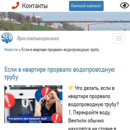
Контакты
Личный кабинет
Ярославльводоканал
Togg
navig
Новости
»
Если в квартире прорвало водопроводную трубу
Если в квартире прорвало водопроводную
трубу
Что делать, если в
квартире прорвало
водопроводную трубу?
1. Перекройте воду.
Вентили обычно
находятся на стояке в