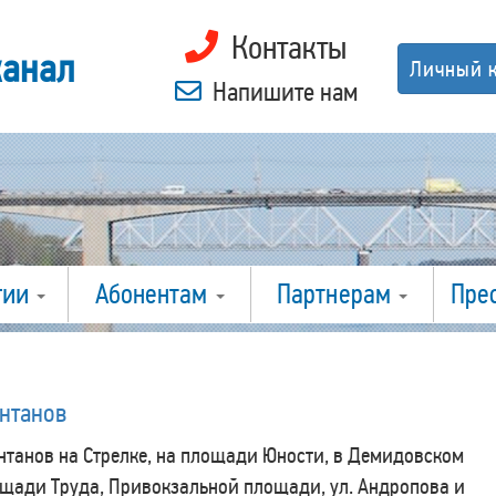
Контакты
канал
Личный 
Напишите нам
гии
Абонентам
Партнерам
Пре
онтанов
онтанов на Стрелке, на площади Юности, в Демидовском
лощади Труда, Привокзальной площади, ул. Андропова и