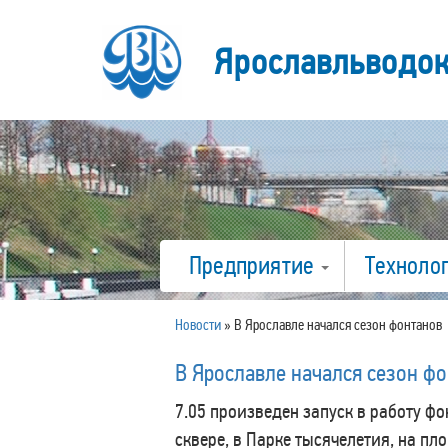
Ярославльводо
Предприятие
Техноло
Новости
»
В Ярославле начался сезон фонтанов
В Ярославле начался сезон ф
7.05 произведен запуск в работу ф
сквере, в Парке тысячелетия, на п