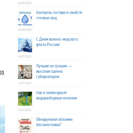
04.08.2026
Контроль состава и свойств
сточных вод
03.08.2026
С Днем военно-морского
флота России!
26.07.2026
Лучшие из лучших —
высокая оценка
00
губернатором
26.07.2026
Как и зачем красят
водоразборные колонки
26.07.2026
Обнаружили обломки
беспилотника?