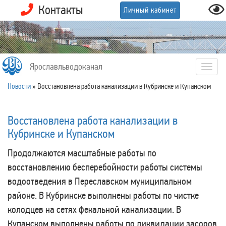
Контакты
Личный кабинет
Ярославльводоканал
Togg
navig
Новости
»
Восстановлена работа канализации в Кубринске и Купанском
Восстановлена работа канализации в
Кубринске и Купанском
Продолжаются масштабные работы по
восстановлению бесперебойности работы системы
водоотведения в Переславском муниципальном
районе. В Кубринске выполнены работы по чистке
колодцев на сетях фекальной канализации. В
Купанском выполнены работы по ликвидации засоров