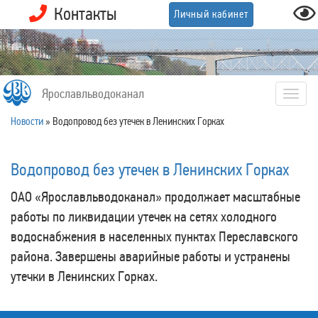
Контакты
Личный кабинет
Ярославльводоканал
Togg
navig
Новости
»
Водопровод без утечек в Ленинских Горках
Водопровод без утечек в Ленинских Горках
ОАО «Ярославльводоканал» продолжает масштабные
работы по ликвидации утечек на сетях холодного
водоснабжения в населенных пунктах Переславского
района. Завершены аварийные работы и устранены
утечки в Ленинских Горках.