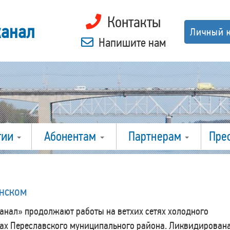
Контакты
канал
Личный 
Напишите нам
гии
Абонентам
Партнерам
Пре
анском
нал» продолжают работы на ветхих сетях холодного
ах Переславского муниципального района. Ликвидирован