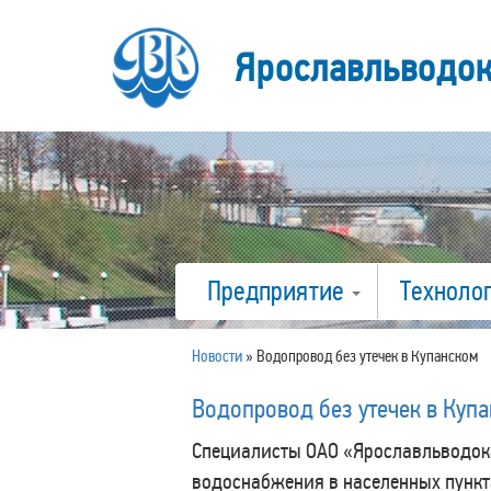
Ярославльводо
Предприятие
Техноло
Новости
»
Водопровод без утечек в Купанском
Водопровод без утечек в Куп
Специалисты ОАО «Ярославльводока
водоснабжения в населенных пункт